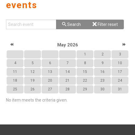
events
Search
Search
Filter reset
event
May 2026
1
2
3
Dis
#
4
5
6
7
8
9
10
11
12
13
14
15
16
17
18
19
20
21
22
23
24
25
26
27
28
29
30
31
No item meets the criteria given.