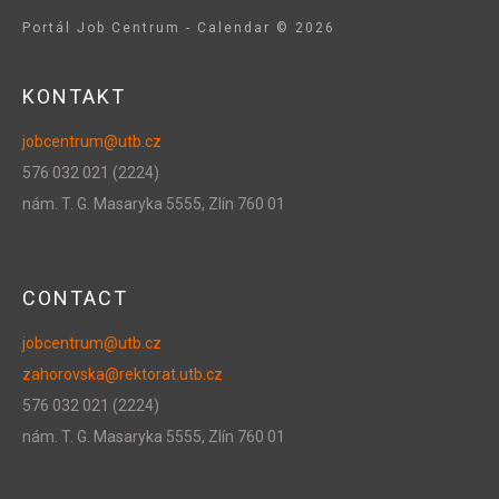
Portál Job Centrum - Calendar
©
2026
KONTAKT
jobcentrum@utb.cz
57
6
03
2
02
1
(22
24)
nám. T. G. Masaryka 5555, Zlín 760 01
CONTACT
jobcentrum@utb.cz
zahorovska@rektorat.utb.cz
576 032 021 (2224)
nám. T. G. Masaryka 5555, Zlín 760 01